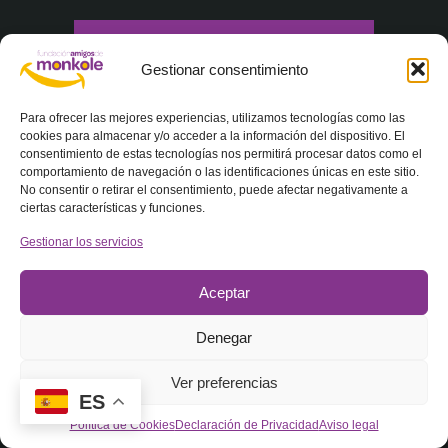
Subscríbete a nuestra Newsletter
Gestionar consentimiento
Recibe nuestras últimas novedades en tu correo
Para ofrecer las mejores experiencias, utilizamos tecnologías como las
electrónico
cookies para almacenar y/o acceder a la información del dispositivo. El
consentimiento de estas tecnologías nos permitirá procesar datos como el
comportamiento de navegación o las identificaciones únicas en este sitio.
Correo electrónico de
No consentir o retirar el consentimiento, puede afectar negativamente a
contacto
*
ciertas características y funciones.
Gestionar los servicios
Nombre
*
Aceptar
Denegar
Apellidos
*
Ver preferencias
ES
Política de Cookies
Declaración de Privacidad
Aviso legal