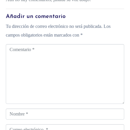
Añadir un comentario
Tu dirección de correo electrónico no será publicada.
Los
campos obligatorios están marcados con
*
C
o
m
e
n
t
a
r
N
i
o
o
C
m