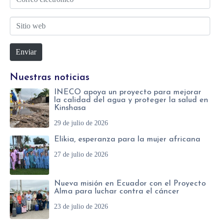
*
o
b
S
r
r
i
r
e
Enviar
t
e
*
i
o
Nuestras noticias
o
e
INECO apoya un proyecto para mejorar
w
l
la calidad del agua y proteger la salud en
Kinshasa
e
e
29 de julio de 2026
b
c
Elikia, esperanza para la mujer africana
t
27 de julio de 2026
r
ó
Nueva misión en Ecuador con el Proyecto
n
Alma para luchar contra el cáncer
i
23 de julio de 2026
c