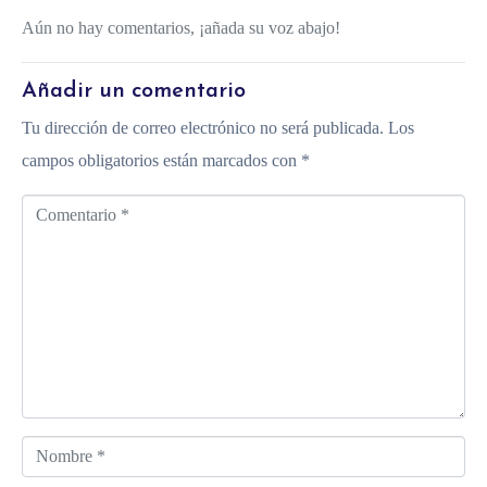
Aún no hay comentarios, ¡añada su voz abajo!
Añadir un comentario
Tu dirección de correo electrónico no será publicada.
Los
campos obligatorios están marcados con
*
C
o
m
e
n
t
a
r
N
i
o