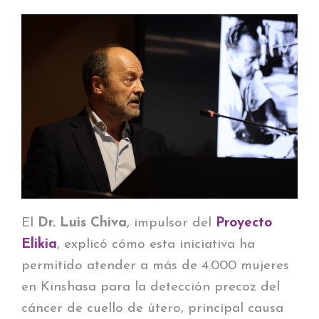
El
Dr. Luis Chiva
, impulsor del
Proyecto
Elikia
, explicó cómo esta iniciativa ha
permitido atender a más de 4.000 mujeres
en Kinshasa para la detección precoz del
cáncer de cuello de útero, principal causa