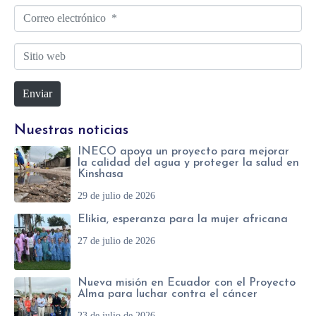
o
C
m
*
o
b
S
r
r
i
r
e
Enviar
t
e
*
i
o
Nuestras noticias
o
e
INECO apoya un proyecto para mejorar
w
l
la calidad del agua y proteger la salud en
Kinshasa
e
e
29 de julio de 2026
b
c
Elikia, esperanza para la mujer africana
t
27 de julio de 2026
r
ó
Nueva misión en Ecuador con el Proyecto
n
Alma para luchar contra el cáncer
i
23 de julio de 2026