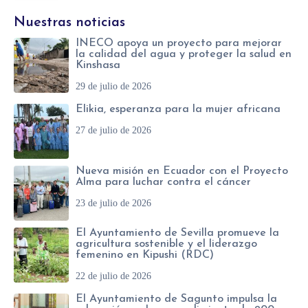
i
o
Nuestras noticias
o
e
INECO apoya un proyecto para mejorar
w
l
la calidad del agua y proteger la salud en
Kinshasa
e
e
29 de julio de 2026
b
c
Elikia, esperanza para la mujer africana
t
27 de julio de 2026
r
ó
Nueva misión en Ecuador con el Proyecto
n
Alma para luchar contra el cáncer
i
23 de julio de 2026
c
El Ayuntamiento de Sevilla promueve la
o
agricultura sostenible y el liderazgo
femenino en Kipushi (RDC)
*
22 de julio de 2026
El Ayuntamiento de Sagunto impulsa la