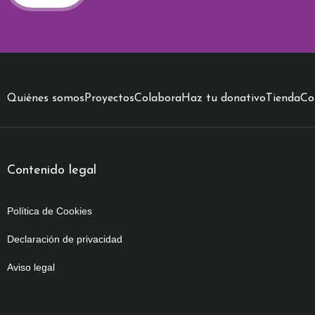
c
t
r
ó
Quiénes somos
Proyectos
Colabora
Haz tu donativo
Tienda
n
Co
i
c
o
Contenido legal
*
Política de Cookies
Declaración de privacidad
Aviso legal