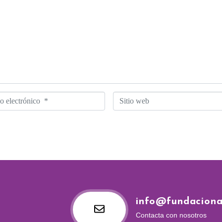
S
i
t
i
o
w
e
info@fundacion
b
Contacta con nosotros