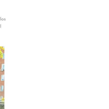
los
l