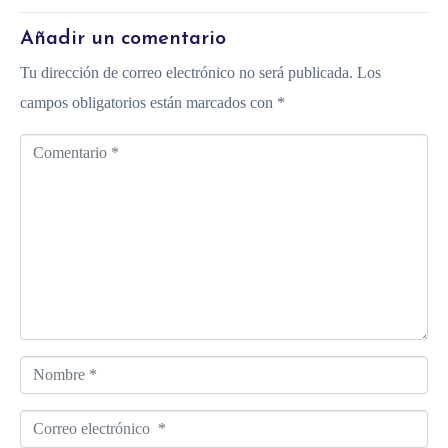
Añadir un comentario
Tu dirección de correo electrónico no será publicada.
Los
campos obligatorios están marcados con
*
C
o
m
e
n
t
a
r
N
i
o
o
C
m
*