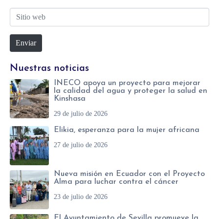
o
b
S
r
r
i
r
e
Enviar
t
e
*
i
o
Nuestras noticias
o
e
INECO apoya un proyecto para mejorar
w
l
la calidad del agua y proteger la salud en
Kinshasa
e
e
29 de julio de 2026
b
c
Elikia, esperanza para la mujer africana
t
27 de julio de 2026
r
ó
Nueva misión en Ecuador con el Proyecto
n
Alma para luchar contra el cáncer
i
23 de julio de 2026
c
El Ayuntamiento de Sevilla promueve la