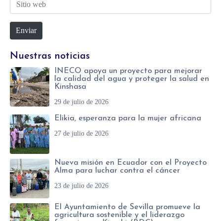
S
r
r
i
r
e
Enviar
t
e
*
i
o
Nuestras noticias
o
e
INECO apoya un proyecto para mejorar
w
l
la calidad del agua y proteger la salud en
Kinshasa
e
e
29 de julio de 2026
b
c
Elikia, esperanza para la mujer africana
t
27 de julio de 2026
r
ó
Nueva misión en Ecuador con el Proyecto
n
Alma para luchar contra el cáncer
i
23 de julio de 2026
c
El Ayuntamiento de Sevilla promueve la
o
agricultura sostenible y el liderazgo