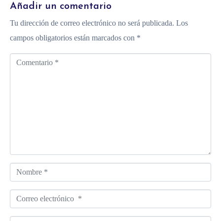
Añadir un comentario
Tu dirección de correo electrónico no será publicada.
Los
campos obligatorios están marcados con
*
C
o
m
e
n
t
a
r
N
i
o
o
C
m
*
o
b