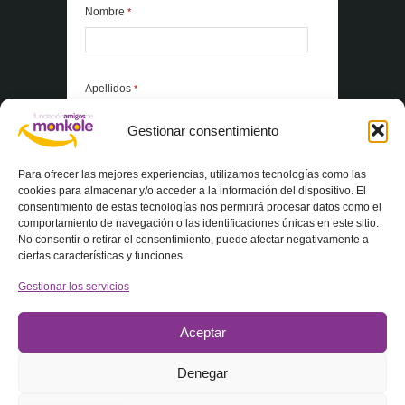
Nombre
*
Apellidos
*
Gestionar consentimiento
*Elementos obligatorios
Para ofrecer las mejores experiencias, utilizamos tecnologías como las
cookies para almacenar y/o acceder a la información del dispositivo. El
consentimiento de estas tecnologías nos permitirá procesar datos como el
Acepto la
Política de privacidad
comportamiento de navegación o las identificaciones únicas en este sitio.
No consentir o retirar el consentimiento, puede afectar negativamente a
ciertas características y funciones.
Gestionar los servicios
Aceptar
Denegar
© 2025 Fundación Amigos de Monkole – Todos los derechos