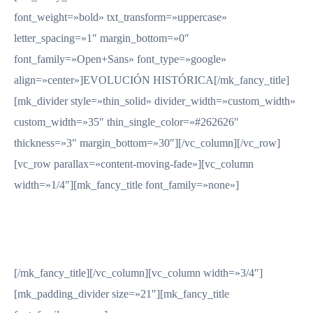
font_weight=»bold» txt_transform=»uppercase»
letter_spacing=»1″ margin_bottom=»0″
font_family=»Open+Sans» font_type=»google»
align=»center»]EVOLUCIÓN HISTÓRICA[/mk_fancy_title]
[mk_divider style=»thin_solid» divider_width=»custom_width»
custom_width=»35″ thin_single_color=»#262626″
thickness=»3″ margin_bottom=»30″][/vc_column][/vc_row]
[vc_row parallax=»content-moving-fade»][vc_column
width=»1/4″][mk_fancy_title font_family=»none»]
2017
[/mk_fancy_title][/vc_column][vc_column width=»3/4″]
[mk_padding_divider size=»21″][mk_fancy_title