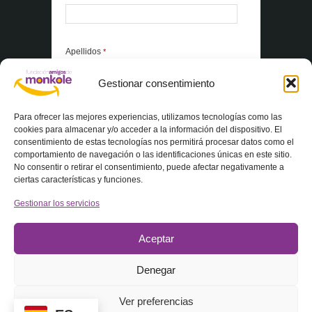
Apellidos
*
Gestionar consentimiento
*Elementos obligatorios
Para ofrecer las mejores experiencias, utilizamos tecnologías como las
cookies para almacenar y/o acceder a la información del dispositivo. El
consentimiento de estas tecnologías nos permitirá procesar datos como el
Acepto la
Política de privacidad
comportamiento de navegación o las identificaciones únicas en este sitio.
No consentir o retirar el consentimiento, puede afectar negativamente a
ciertas características y funciones.
Gestionar los servicios
Aceptar
Denegar
© 2025 Fundación Amigos de Monkole – Todos los derechos
Ver preferencias
reservados