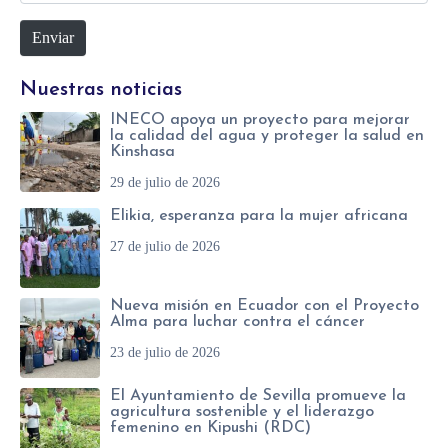
i
r
e
Enviar
t
e
*
i
o
Nuestras noticias
o
e
INECO apoya un proyecto para mejorar
w
l
la calidad del agua y proteger la salud en
Kinshasa
e
e
29 de julio de 2026
b
c
Elikia, esperanza para la mujer africana
t
27 de julio de 2026
r
ó
Nueva misión en Ecuador con el Proyecto
n
Alma para luchar contra el cáncer
i
23 de julio de 2026
c
El Ayuntamiento de Sevilla promueve la
o
agricultura sostenible y el liderazgo
femenino en Kipushi (RDC)
*