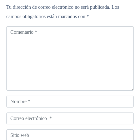
Tu dirección de correo electrónico no será publicada.
Los
campos obligatorios están marcados con
*
C
o
m
e
n
t
a
r
N
i
o
o
C
m
*
o
b
S
r
r