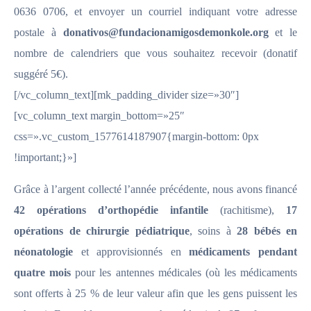
0636 0706, et envoyer un courriel indiquant votre adresse
postale à
donativos@fundacionamigosdemonkole.org
et le
nombre de calendriers que vous souhaitez recevoir (donatif
suggéré 5€).
[/vc_column_text][mk_padding_divider size=»30″]
[vc_column_text margin_bottom=»25″
css=».vc_custom_1577614187907{margin-bottom: 0px
!important;}»]
Grâce à l’argent collecté l’année précédente, nous avons financé
42 opérations d’orthopédie infantile
(rachitisme),
17
opérations de chirurgie pédiatrique
, soins à
28 bébés en
néonatologie
et approvisionnés en
médicaments pendant
quatre mois
pour les antennes médicales (où les médicaments
sont offerts à 25 % de leur valeur afin que les gens puissent les