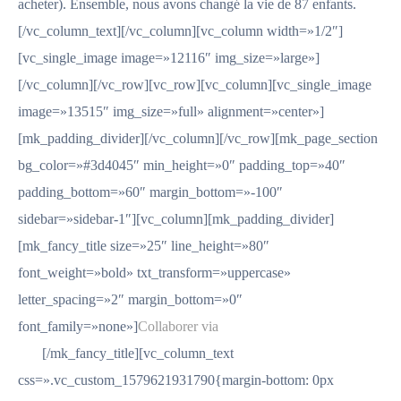
acheter). Ensemble, nous avons changé la vie de 87 enfants.
[/vc_column_text][/vc_column][vc_column width=»1/2″]
[vc_single_image image=»12116″ img_size=»large»]
[/vc_column][/vc_row][vc_row][vc_column][vc_single_image
image=»13515″ img_size=»full» alignment=»center»]
[mk_padding_divider][/vc_column][/vc_row][mk_page_section
bg_color=»#3d4045″ min_height=»0″ padding_top=»40″
padding_bottom=»60″ margin_bottom=»-100″
sidebar=»sidebar-1″][vc_column][mk_padding_divider]
[mk_fancy_title size=»25″ line_height=»80″
font_weight=»bold» txt_transform=»uppercase»
letter_spacing=»2″ margin_bottom=»0″
font_family=»none»]
Collaborer via
notre site
web
[/mk_fancy_title][vc_column_text
css=».vc_custom_1579621931790{margin-bottom: 0px