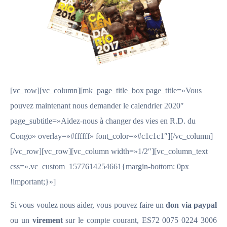
[vc_row][vc_column][mk_page_title_box page_title=»Vous
pouvez maintenant nous demander le calendrier 2020″
page_subtitle=»Aidez-nous à changer des vies en R.D. du
Congo» overlay=»#ffffff» font_color=»#c1c1c1″][/vc_column]
[/vc_row][vc_row][vc_column width=»1/2″][vc_column_text
css=».vc_custom_1577614254661{margin-bottom: 0px
!important;}»]
Si vous voulez nous aider, vous pouvez faire un
don via paypal
ou un
virement
sur le compte courant, ES72 0075 0224 3006