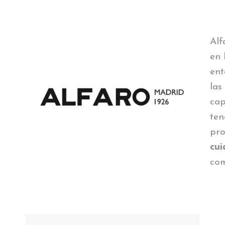
Alf
en 
ent
las
cap
ten
pr
cui
co