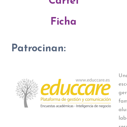
Cartel
Ficha
Patrocinan:
Una
esc
ger
fam
alu
lab
res