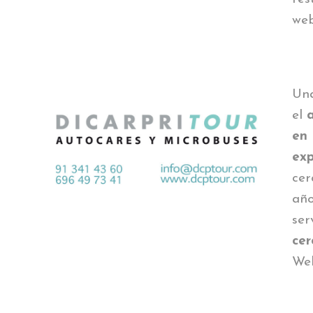
we
Una
el
en
exp
cer
año
ser
cer
We