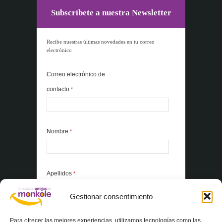
Subscríbete a nuestra Newsletter
Recibe nuestras últimas novedades en tu correo
electrónico
Correo electrónico de
contacto
*
Nombre
*
Apellidos
*
Gestionar consentimiento
*Elementos obligatorios
Para ofrecer las mejores experiencias, utilizamos tecnologías como las