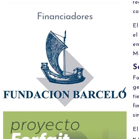
re
co
Financiadores
El
el
en
M
S
Fo
ge
ti
fi
si
El
y 