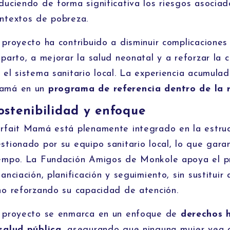
duciendo de forma significativa los riesgos asocia
ntextos de pobreza.
 proyecto ha contribuido a disminuir complicacione
 parto, a mejorar la salud neonatal y a reforzar la
 el sistema sanitario local. La experiencia acumula
amá en un
programa de referencia dentro de la 
ostenibilidad y enfoque
rfait Mamá está plenamente integrado en la estru
stionado por su equipo sanitario local, lo que gara
empo. La Fundación Amigos de Monkole apoya el 
nanciación, planificación y seguimiento, sin sustituir 
no reforzando su capacidad de atención.
 proyecto se enmarca en un enfoque de
derechos 
salud pública
, asegurando que ninguna mujer vea 