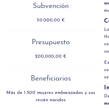
as
Subvención
mu
50.000,00 €
C
La
Ho
Presupuesto
co
cu
200,000,00 €
Es
co
Beneficiarios
se
I
Más de 1.500 mujeres embarazadas y sus
De
recién nacidos
mu