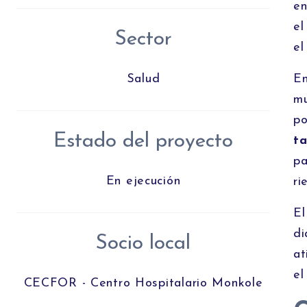
en
el
Sector
el
Salud
En
mu
po
Estado del proyecto
ta
pa
En ejecución
ri
El
di
Socio local
at
el
CECFOR - Centro Hospitalario Monkole