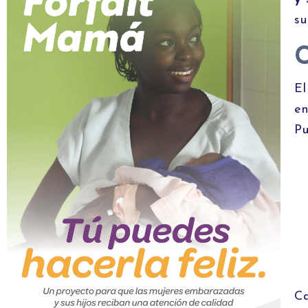
su
El
en
Pu
Ca