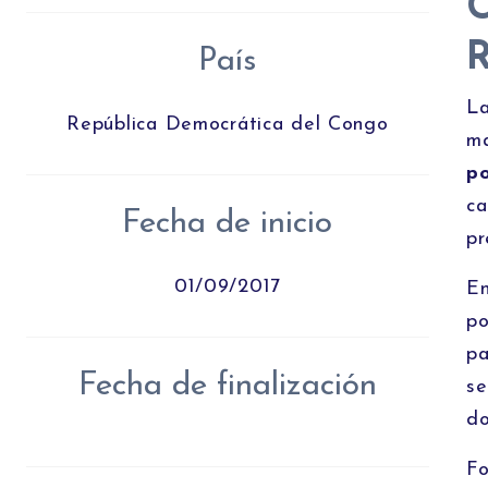
C
R
País
La
República Democrática del Congo
ma
p
ca
Fecha de inicio
pr
01/09/2017
En
po
pa
Fecha de finalización
se
do
Fo