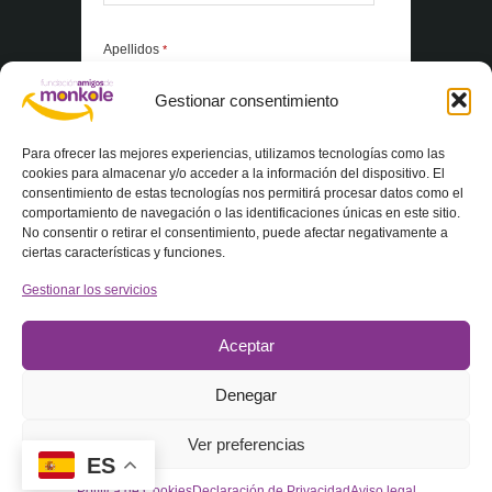
Apellidos
*
Gestionar consentimiento
*Elementos obligatorios
Para ofrecer las mejores experiencias, utilizamos tecnologías como las
cookies para almacenar y/o acceder a la información del dispositivo. El
consentimiento de estas tecnologías nos permitirá procesar datos como el
Acepto la
Política de privacidad
comportamiento de navegación o las identificaciones únicas en este sitio.
No consentir o retirar el consentimiento, puede afectar negativamente a
ciertas características y funciones.
Gestionar los servicios
Aceptar
Denegar
© 2025 Fundación Amigos de Monkole – Todos los derechos
Ver preferencias
reservados
ES
Política de Cookies
Declaración de Privacidad
Aviso legal